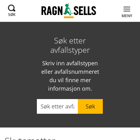
SØK
MENY
Søk etter
avfallstyper
Skriv inn avfallstypen
eller avfallsnummeret
du vil finne mer
informasjon om.
Søk
Søk