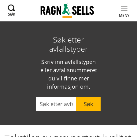
SØK
MENY
Søk etter
avfallstyper
Skriv inn avfallstypen
eller avfallsnummeret
du vil finne mer
informasjon om.
Søk
Søk