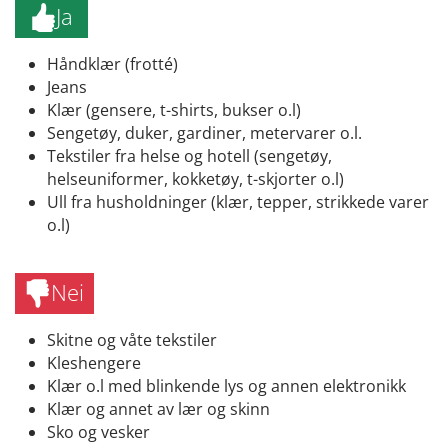
Ja
Håndklær (frotté)
Jeans
Klær (gensere, t-shirts, bukser o.l)
Sengetøy, duker, gardiner, metervarer o.l.
Tekstiler fra helse og hotell (sengetøy,
helseuniformer, kokketøy, t-skjorter o.l)
Ull fra husholdninger (klær, tepper, strikkede varer
o.l)
Nei
Skitne og våte tekstiler
Kleshengere
Klær o.l med blinkende lys og annen elektronikk
Klær og annet av lær og skinn
Sko og vesker