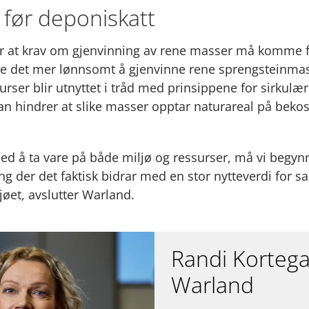
 før deponiskatt
 at krav om gjenvinning av rene masser må komme fø
jøre det mer lønnsomt å gjenvinne rene sprengsteinmass
surser blir utnyttet i tråd med prinsippene for sirkul
 hindrer at slike masser opptar naturareal på bekos
 med å ta vare på både miljø og ressurser, må vi begyn
ning der det faktisk bidrar med en stor nytteverdi for
jøet, avslutter Warland.
Randi Korteg
Warland