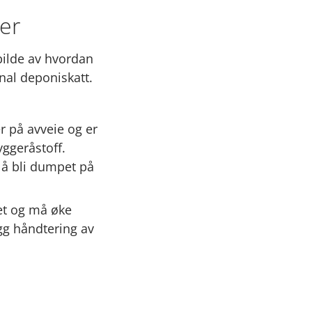
der
bilde av hvordan
nal deponiskatt.
r på avveie og er
ggeråstoff.
 å bli dumpet på
tet og må øke
ygg håndtering av