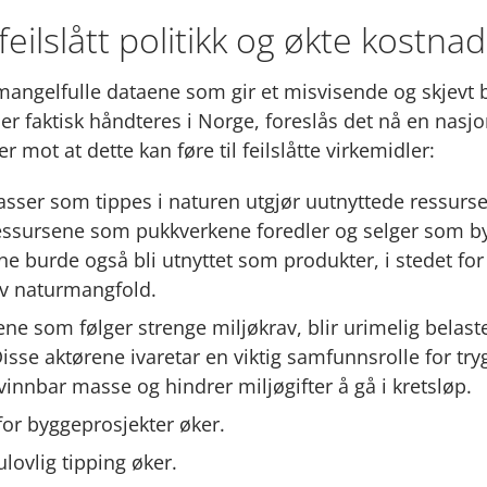
 feilslått politikk og økte kostna
mangelfulle dataene som gir et misvisende og skjevt 
 faktisk håndteres i Norge, foreslås det nå en nasjo
r mot at dette kan føre til feilslåtte virkemidler:
sser som tippes i naturen utgjør uutnyttede ressurse
sursene som pukkverkene foredler og selger som by
e burde også bli utnyttet som produkter, i stedet for
v naturmangfold.
ne som følger strenge miljøkrav, blir urimelig belas
Disse aktørene ivaretar en viktig samfunnsrolle for tr
nvinnbar masse og hindrer miljøgifter å gå i kretsløp.
or byggeprosjekter øker.
ulovlig tipping øker.