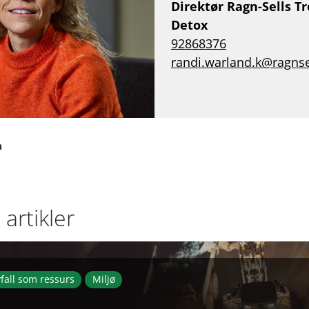
Direktør Ragn-Sells T
Detox
92868376
randi.warland.k@ragns
n
artikler
fall som ressurs
Miljø