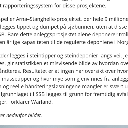
et rapporteringssystem for disse prosjektene.
pel er Arna–Stanghelle-prosjektet, der hele 9 million
legges tippet og dumpet på sjøbunnen, uten at disse
SSB. Bare dette anleggsprosjektet alene deponerer tro
en årlige kapasiteten til de regulerte deponiene i Nor
er legges i steintipper og steindeponier langs vei, je
es, gir statistikken et misvisende bilde av hvordan 
håndteres. Resultatet er at ingen har oversikt over hv
 massetipper og hvor mye som gjenvinnes fra anleggs
en og reelle håndteringsløsningene mangler er svært u
allgrunnlaget til SSB legges til grunn for fremtidig avfal
ger, forklarer Warland.
ter nedenfor bildet.