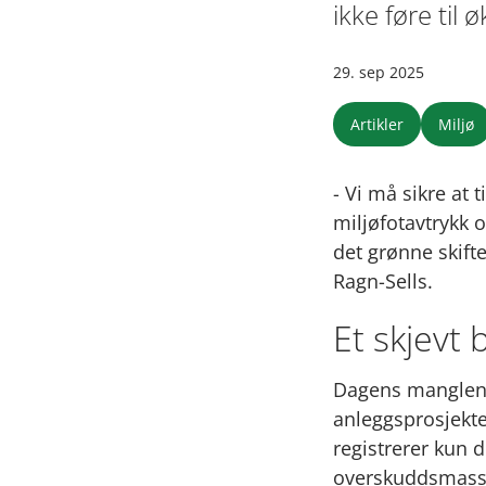
ikke føre til 
29. sep 2025
Artikler
Miljø
- Vi må sikre at 
miljøfotavtrykk 
det grønne skift
Ragn-Sells.
Et skjevt b
Dagens manglend
anleggsprosjekter
registrerer kun 
overskuddsmasser