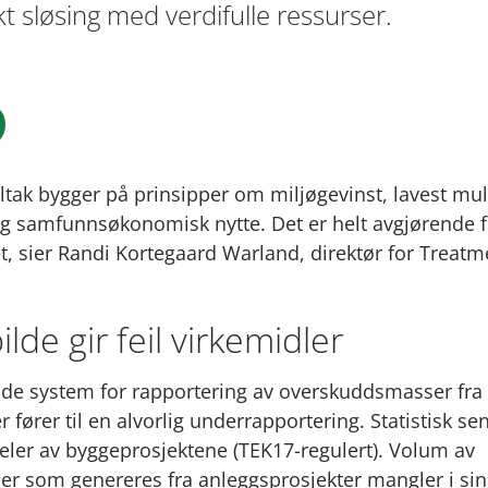
økt sløsing med verdifulle ressurser.
tiltak bygger på prinsipper om miljøgevinst, lavest mul
og samfunnsøkonomisk nytte. Det er helt avgjørende 
et, sier Randi Kortegaard Warland, direktør for Treatm
ilde gir feil virkemidler
e system for rapportering av overskuddsmasser fra 
 fører til en alvorlig underrapportering. Statistisk se
deler av byggeprosjektene (TEK17-regulert). Volum av
 som genereres fra anleggsprosjekter mangler i sin 