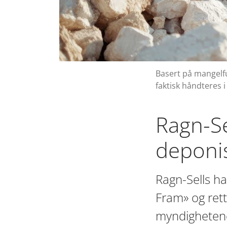
Basert på mangelfu
faktisk håndteres 
Ragn-Se
deponi
Ragn-Sells ha
Fram» og rett
myndighetene: