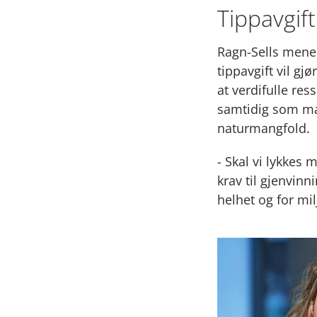
Tippavgift
Ragn-Sells mener
tippavgift vil g
at verdifulle res
samtidig som man
naturmangfold.
- Skal vi lykkes
krav til gjenvin
helhet og for mil