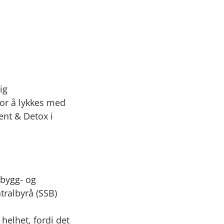
ig
for å lykkes med
ent & Detox i
bygg- og
ntralbyrå (SSB)
helhet, fordi det