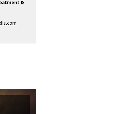
reatment &
ells.com