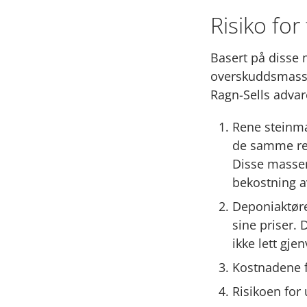
Risiko for
Basert på disse 
overskuddsmasser
Ragn-Sells advare
Rene steinma
de samme res
Disse massen
bekostning a
Deponiaktøre
sine priser. 
ikke lett gje
Kostnadene f
Risikoen for 