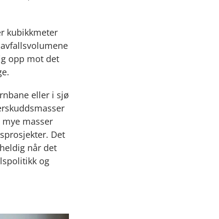
er kubikkmeter
 avfallsvolumene
lig opp mot det
ge.
rnbane eller i sjø
overskuddsmasser
or mye masser
prosjekter. Det
heldig når det
lspolitikk og