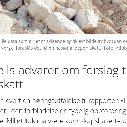
lle data som gir et misvisende og skjevt bilde av hvordan
i Norge, foreslås det nå en nasjonal deponiskatt. (Foto: Adob
lls advarer om forslag ti
skatt
r levert en høringsuttalelse til rapporten «I
er i den forbindelse en tydelig oppfordring t
 Miljøtiltak må være kunnskapsbaserte og 