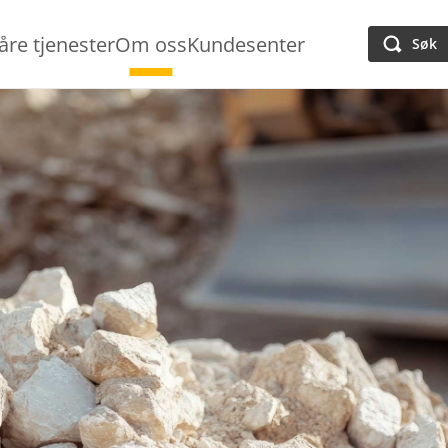
åre tjenester
Om oss
Kundesenter
Søk