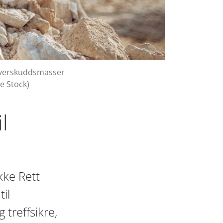
 overskuddsmasser
e Stock)
l
kke Rett
il
treffsikre,