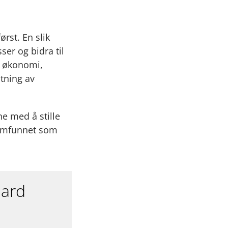
rst. En slik
er og bidra til
ær økonomi,
tning av
ne med å stille
 samfunnet som
aard