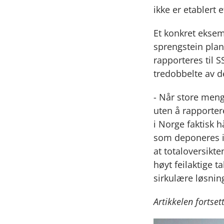
ikke er etablert 
Et konkret eksem
sprengstein plan
rapporteres til 
tredobbelte av d
- Når store mengd
uten å rapporter
i Norge faktisk 
som deponeres i
at totaloversikt
høyt feilaktige t
sirkulære løsnin
Artikkelen fortset