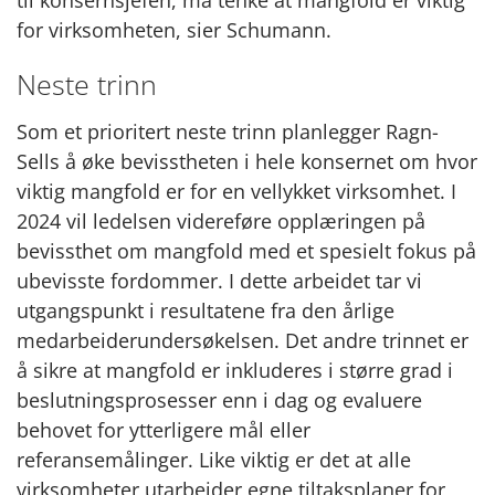
til konsernsjefen, må tenke at mangfold er viktig
for virksomheten, sier Schumann.
Neste trinn
Som et prioritert neste trinn planlegger Ragn-
Sells å øke bevisstheten i hele konsernet om hvor
viktig mangfold er for en vellykket virksomhet. I
2024 vil ledelsen videreføre opplæringen på
bevissthet om mangfold med et spesielt fokus på
ubevisste fordommer. I dette arbeidet tar vi
utgangspunkt i resultatene fra den årlige
medarbeiderundersøkelsen. Det andre trinnet er
å sikre at mangfold er inkluderes i større grad i
beslutningsprosesser enn i dag og evaluere
behovet for ytterligere mål eller
referansemålinger. Like viktig er det at alle
virksomheter utarbeider egne tiltaksplaner for