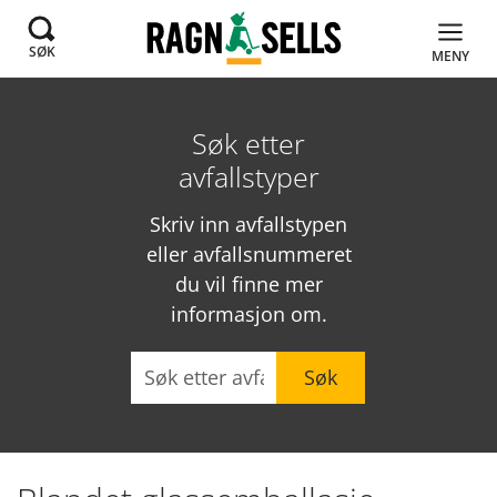
SØK
MENY
Søk etter
avfallstyper
Skriv inn avfallstypen
eller avfallsnummeret
du vil finne mer
informasjon om.
Søk
Søk