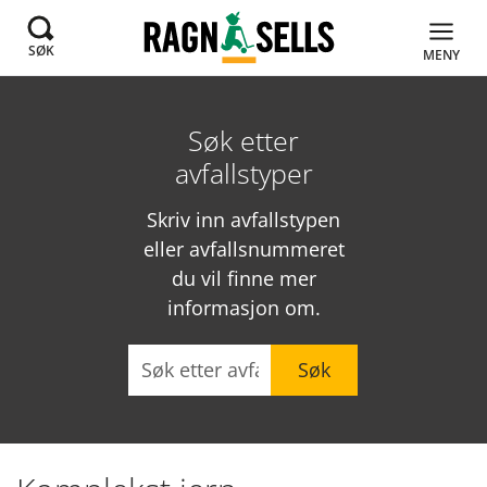
SØK
MENY
Søk etter
avfallstyper
Skriv inn avfallstypen
eller avfallsnummeret
du vil finne mer
informasjon om.
Søk
Søk