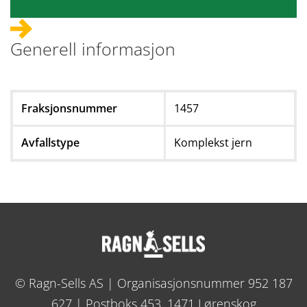
Generell informasjon
Fraksjonsnummer
1457
Avfallstype
Komplekst jern
© Ragn-Sells AS | Organisasjonsnummer 952 187
627 | Postboks 453, 1471 Lørenskog