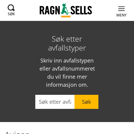
SØK
MENY
Søk etter
avfallstyper
Skriv inn avfallstypen
eller avfallsnummeret
du vil finne mer
informasjon om.
Søk
Søk