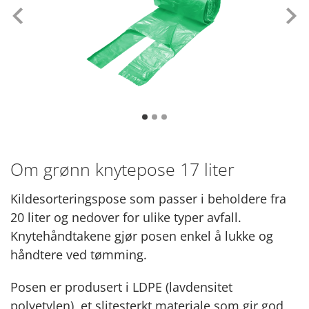
Tidligere
Ne
Om grønn knytepose 17 liter
Kildesorteringspose som passer i beholdere fra
20 liter og nedover for ulike typer avfall.
Knytehåndtakene gjør posen enkel å lukke og
håndtere ved tømming.
Posen er produsert i LDPE (lavdensitet
polyetylen), et slitesterkt materiale som gir god