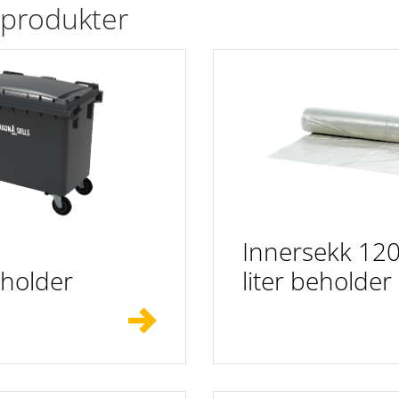
 produkter
Innersekk 12
eholder
liter beholder