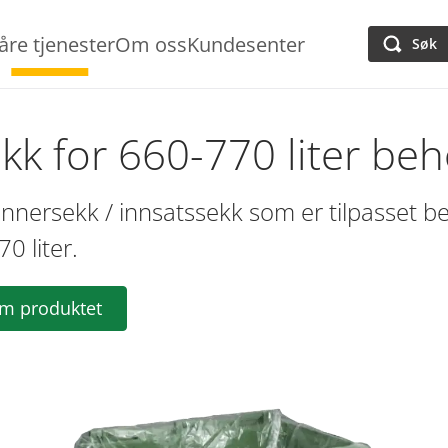
åre tjenester
Om oss
Kundesenter
Søk
kk for 660-770 liter beh
innersekk / innsatssekk som er tilpasset 
0 liter.
om produktet