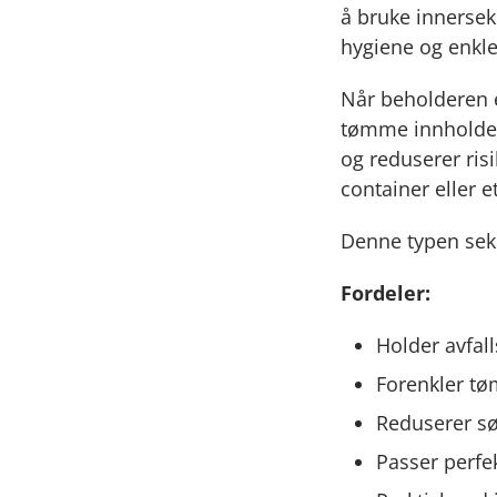
å bruke innersek
hygiene og enkle
Når beholderen e
tømme innholdet 
og reduserer risi
container eller 
Denne typen sekk
Fordeler:
Holder avfal
Forenkler tø
Reduserer søl
Passer perfe