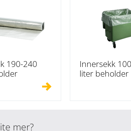
kk 190-240
Innersekk 10
older
liter beholder
vite mer?