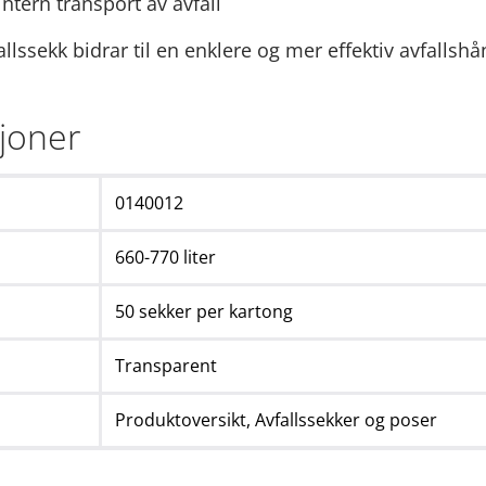
intern transport av avfall
lssekk bidrar til en enklere og mer effektiv avfallshå
sjoner
0140012
660-770 liter
50 sekker per kartong
Transparent
Produktoversikt,
Avfallssekker og poser