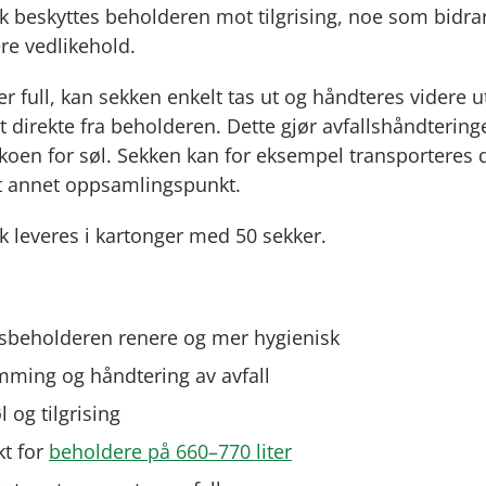
k beskyttes beholderen mot tilgrising, noe som bidrar
re vedlikehold.
r full, kan sekken enkelt tas ut og håndteres videre u
direkte fra beholderen. Dette gjør avfallshåndtering
koen for søl. Sekken kan for eksempel transporteres di
et annet oppsamlingspunkt.
 leveres i kartonger med 50 sekker.
lsbeholderen renere og mer hygienisk
mming og håndtering av avfall
 og tilgrising
kt for
beholdere på 660–770 liter