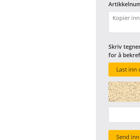
Artikkelnu
Skriv tegne
for å bekre
Last inn 
Send inn