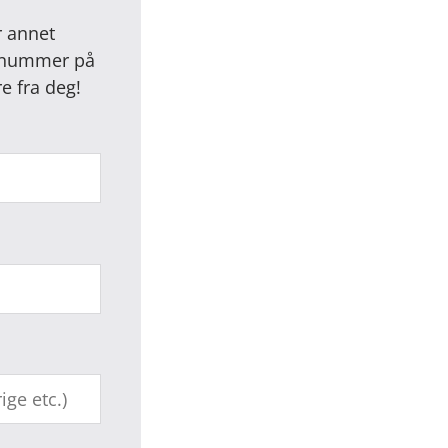
r annet
kelnummer på
re fra deg!