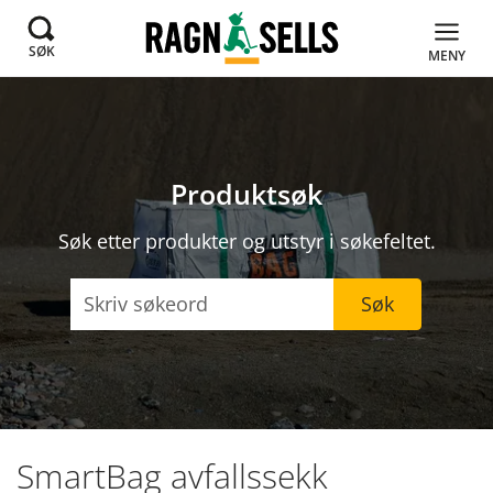
SØK
MENY
Produktsøk
Søk etter produkter og utstyr i søkefeltet.
Søk
Søk
SmartBag avfallssekk