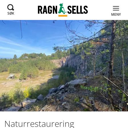
SØK
MENY
Naturrestaurering​