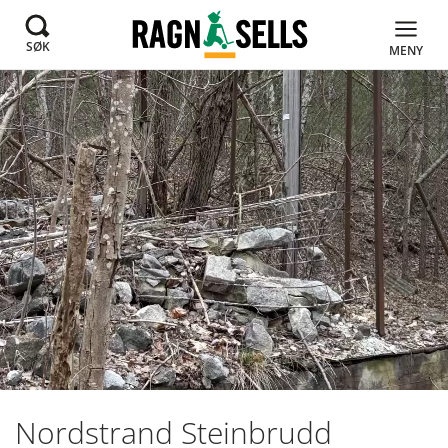
SØK
MENY
Nordstrand Steinbrudd