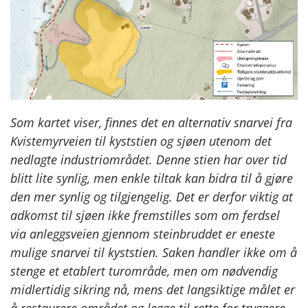
Som kartet viser, finnes det en alternativ snarvei fra
Kvistemyrveien til kyststien og sjøen utenom det
nedlagte industriområdet. Denne stien har over tid
blitt lite synlig, men enkle tiltak kan bidra til å gjøre
den mer synlig og tilgjengelig. Det er derfor viktig at
adkomst til sjøen ikke fremstilles som om ferdsel
via anleggsveien gjennom steinbruddet er eneste
mulige snarvei til kyststien. Saken handler ikke om å
stenge et etablert turområde, men om nødvendig
midlertidig sikring nå, mens det langsiktige målet er
å restaurere området og legge til rette for tryggere