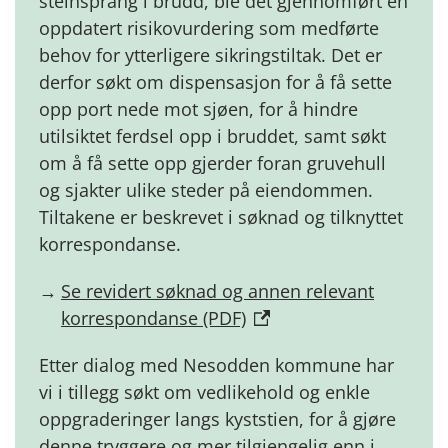
steinsprang i brudd, ble det gjennomført en
oppdatert risikovurdering som medførte
behov for ytterligere sikringstiltak. Det er
derfor søkt om dispensasjon for å få sette
opp port nede mot sjøen, for å hindre
utilsiktet ferdsel opp i bruddet, samt søkt
om å få sette opp gjerder foran gruvehull
og sjakter ulike steder på eiendommen.
Tiltakene er beskrevet i søknad og tilknyttet
korrespondanse.
Se revidert søknad og annen relevant
korrespondanse (PDF)
Etter dialog med Nesodden kommune har
vi i tillegg søkt om vedlikehold og enkle
oppgraderinger langs kyststien, for å gjøre
denne tryggere og mer tilgjengelig enn i