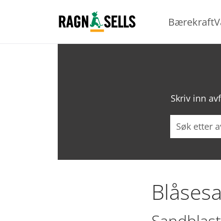
Bærekraft
V
Skriv inn av
Søk
Blåses
Sandblast