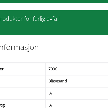
rodukter for farlig avfall
informasjon
er
7096
Blåsesand
JA
tig
JA