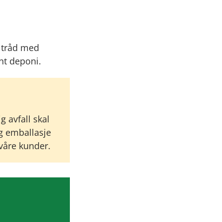
 tråd med
ent deponi.
g avfall skal
og emballasje
våre kunder.