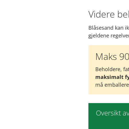
Videre be
Blåsesand kan ik
gjeldene regelve
Maks 90
Beholdere, fat
maksimalt fy
må emballeres 
Oversikt avf