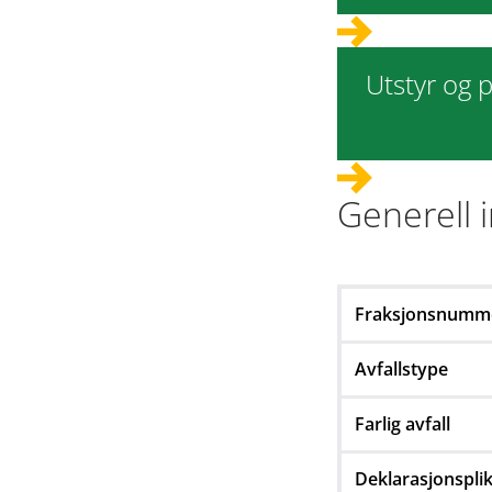
Utstyr og p
Generell 
Fraksjonsnumm
Avfallstype
Farlig avfall
Deklarasjonsplik