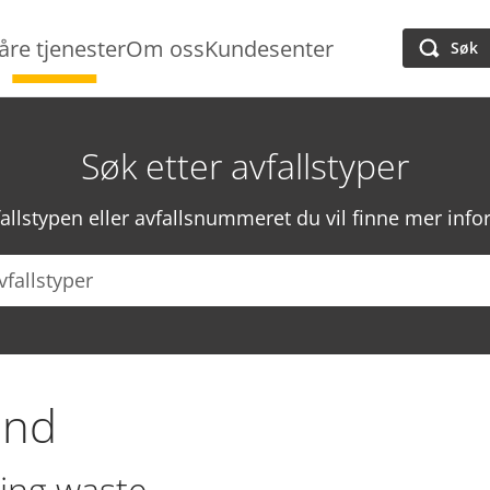
åre tjenester
Om oss
Kundesenter
Søk
Søk etter avfallstyper
fallstypen eller avfallsnummeret du vil finne mer in
and
ing waste