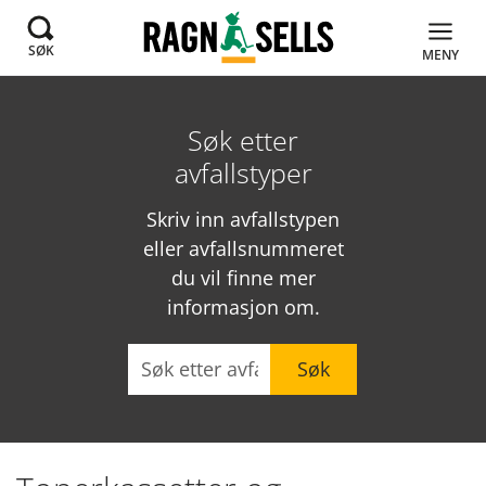
SØK
MENY
Søk etter
avfallstyper
Skriv inn avfallstypen
eller avfallsnummeret
du vil finne mer
informasjon om.
Søk
Søk