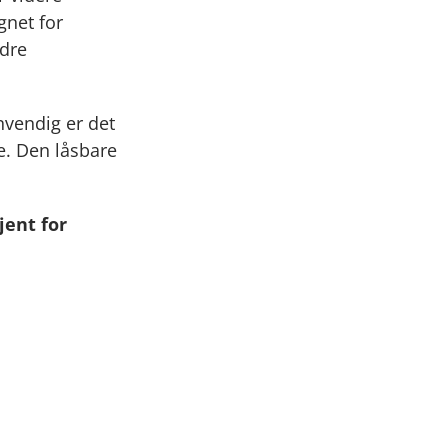
gnet for
ndre
nvendig er det
ne. Den låsbare
jent for