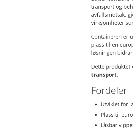
transport og beh
avfallsmottak, g
virksomheter som
Containeren er u
plass til en eur
løsningen bidrar 
Dette produktet e
transport
.
Fordeler
Utviklet for 
Plass til eur
Låsbar vippef