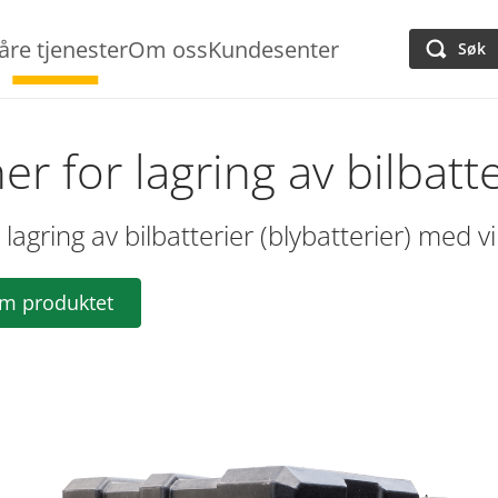
åre tjenester
Om oss
Kundesenter
Søk
er for lagring av bilbatte
 lagring av bilbatterier (blybatterier) med v
om produktet