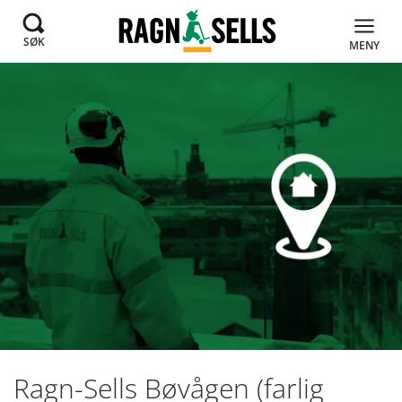
SØK
MENY
Ragn-Sells Bøvågen (farlig