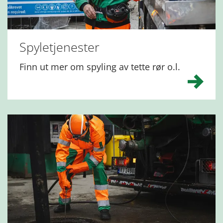
Spyletjenester
Finn ut mer om spyling av tette rør o.l.