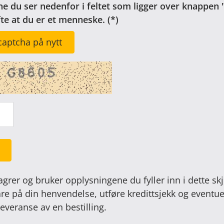
ne du ser nedenfor i feltet som ligger over knappen 
fte at du er et menneske.
captcha på nytt
agrer og bruker opplysningene du fyller inn i dette sk
are på din henvendelse, utføre kredittsjekk og eventue
everanse av en bestilling.