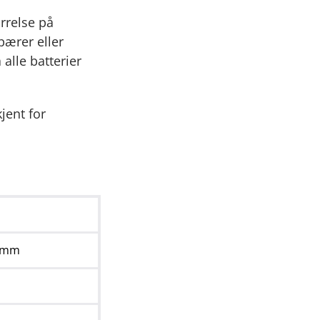
ørrelse på
pærer eller
 alle batterier
jent for
0mm