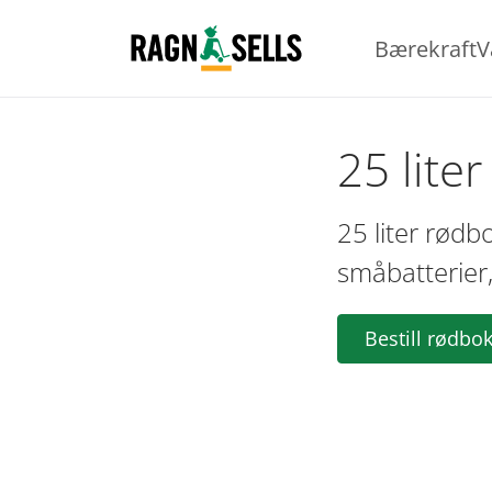
Bærekraft
V
25 lite
25 liter rødb
småbatterier
Bestill rødbo