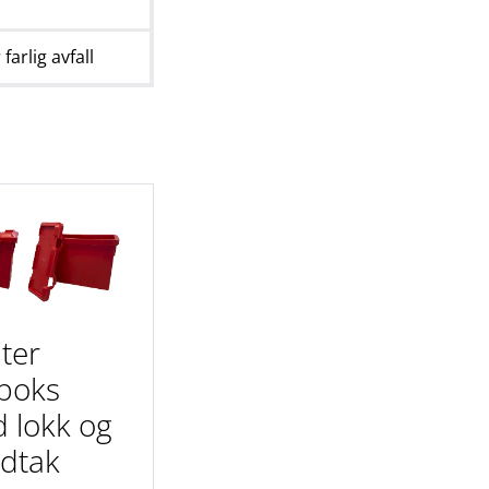
 farlig avfall
iter
boks
 lokk og
dtak