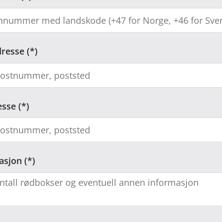
dresse
esse
asjon