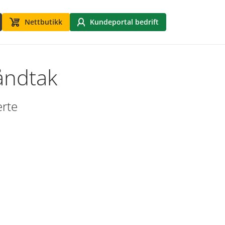
Nettbutikk
Kundeportal bedrift
åndtak
erte