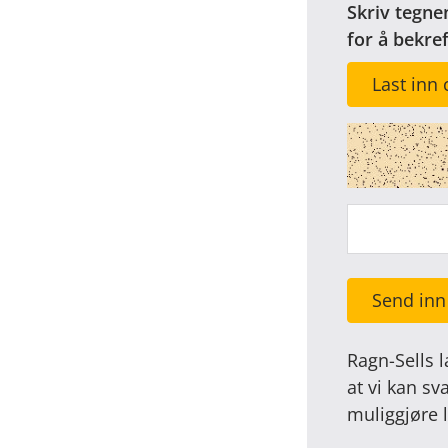
Skriv tegne
for å bekre
Last inn 
Send inn
Ragn-Sells l
at vi kan sv
muliggjøre l