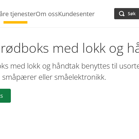
åre tjenester
Om oss
Kundesenter
Søk
r rødboks med lokk og h
oks med lokk og håndtak benyttes til usort
, småpærer eller småelektronikk.
ks