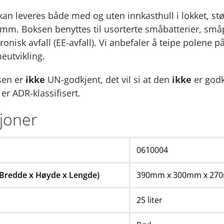
 kan leveres både med og uten innkasthull i lokket, st
0mm. Boksen benyttes til usorterte småbatterier, små
ronisk avfall (EE-avfall). Vi anbefaler å teipe polene på
eutvikling.
sen er
ikke
UN-godkjent, det vil si at den
ikke
er godk
er ADR-klassifisert.
sjoner
0610004
(Bredde x Høyde x Lengde)
390mm x 300mm x 27
25 liter