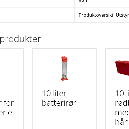
Rød
Produktoversikt,
Utstyr
 produkter
10 liter
10 l
 for
batterirør
rød
erie
med
hån