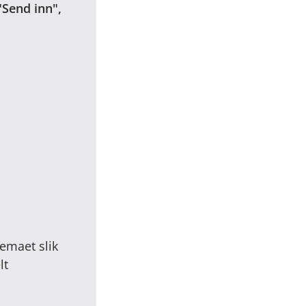
"Send inn",
jemaet slik
lt