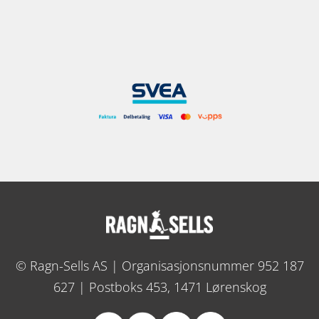
© Ragn-Sells AS | Organisasjonsnummer 952 187
627 | Postboks 453, 1471 Lørenskog