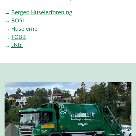
Bergen Huseierforening
BORI
Huseierne
TOBB
Usbl