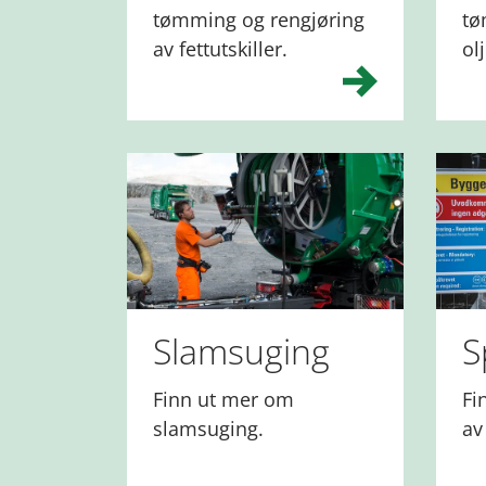
tømming og rengjøring
tø
av fettutskiller.
ol
Slamsuging
S
Finn ut mer om
Fi
slamsuging.
av 