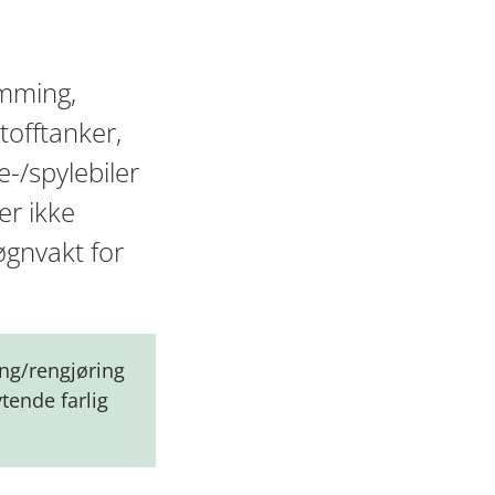
ømming,
stofftanker,
e-/spylebiler
er ikke
øgnvakt for
ing/rengjøring
tende farlig