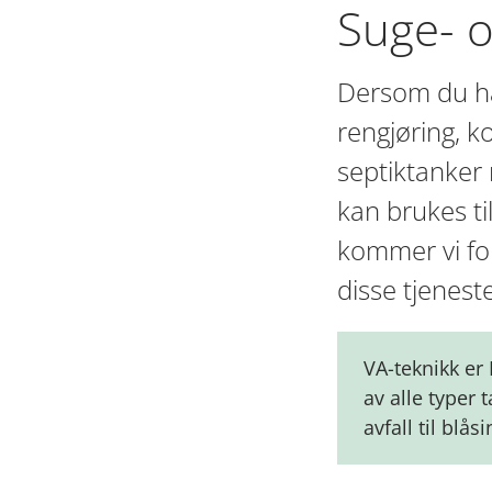
Suge- o
Dersom du ha
rengjøring, ko
septiktanker 
kan brukes ti
kommer vi for
disse tjenest
VA-teknikk er
av alle typer 
avfall til blå