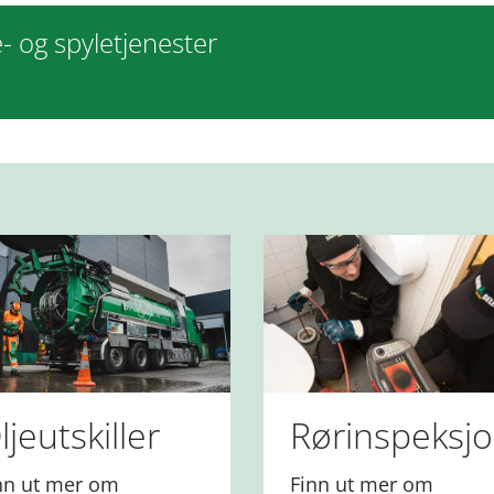
e- og spyletjenester
ljeutskiller
Rørinspeksj
nn ut mer om
Finn ut mer om