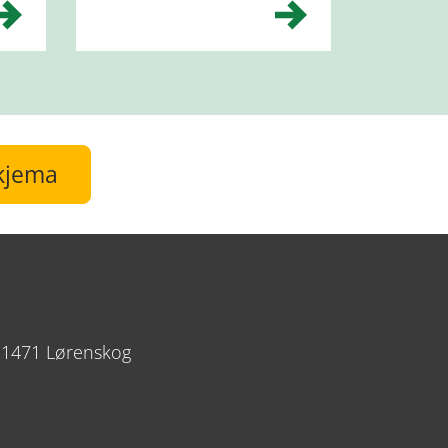
skjema
 1471 Lørenskog